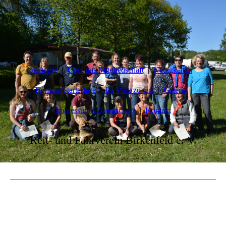
Startseite
Über uns/Mitgliedschaft
Neuigkeiten
Termine/Starterliste
Ihr Weg zu uns
Galerie
Impressum&Datenschutz
Kontakt
Reit- und Fahrverein Birkenfeld e. V.